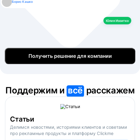
Борис Кашко
Юлия Изоитко
Александр Кулагин
Даниил Макаров
Екатерина Лазаренко
Юлия Изоитко
Получить решение для компании
Поддержим и
всё
расскажем
Статьи
Делимся новостями, историями клиентов и советами
про рекламные продукты и платформу Clickme