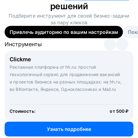
решений
Подберите инструмент для своей
бизнес-задачи
за пару кликов
Привлечь аудиторию по вашим настройкам
Пок
Инструменты
Инструменты
Инструменты
Виртуальный рекрутер
Clickme
Вакансия дня
Массовый подбор под ключ. Решите, сколько
Рекламная платформа от hh.ru: простой
Рекламный формат для вакансий на главной странице
кандидатов и когда вам нужно, и за дело возьмутся
технологичный сервис для продвижения вакансий
hh.ru. Увеличивает количество откликов
маркетологи, рекрутеры и проектные менеджеры
и проектов бизнеса на разных площадках: на hh.ru,
hh.ru с целым набором digital-инструментов
во ВКонтакте, Яндексе, Одноклассниках и Mail.ru
Стоимость:
от 200 000 ₽
Узнать подробнее
Стоимость:
от 500 ₽
Узнать подробнее
Узнать подробнее