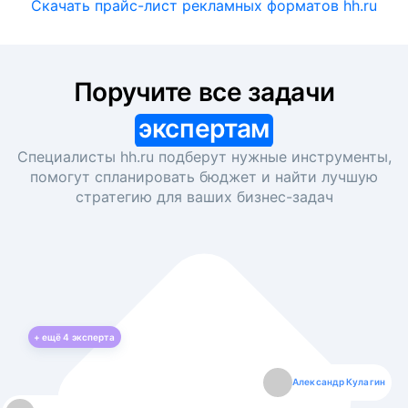
Скачать прайс-лист рекламных форматов hh.ru
Поручите все задачи
экспертам
Специалисты hh.ru подберут нужные инструменты,
помогут спланировать бюджет и найти лучшую
стратегию для ваших
бизнес-задач
+ ещё
4
эксперта
Екатерина Лазаренко
Александр Кулагин
Даниил Макаров
Борис Кашко
Юлия Изоитко