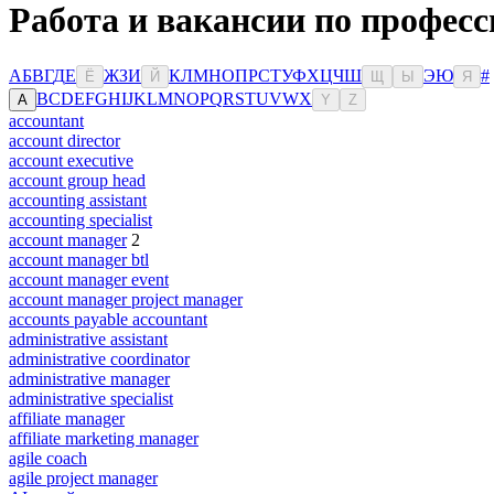
Работа и вакансии по професс
А
Б
В
Г
Д
Е
Ж
З
И
К
Л
М
Н
О
П
Р
С
Т
У
Ф
Х
Ц
Ч
Ш
Э
Ю
#
Ё
Й
Щ
Ы
Я
B
C
D
E
F
G
H
I
J
K
L
M
N
O
P
Q
R
S
T
U
V
W
X
A
Y
Z
accountant
account director
account executive
account group head
accounting assistant
accounting specialist
account manager
2
account manager btl
account manager event
account manager project manager
accounts payable accountant
administrative assistant
administrative coordinator
administrative manager
administrative specialist
affiliate manager
affiliate marketing manager
agile coach
agile project manager