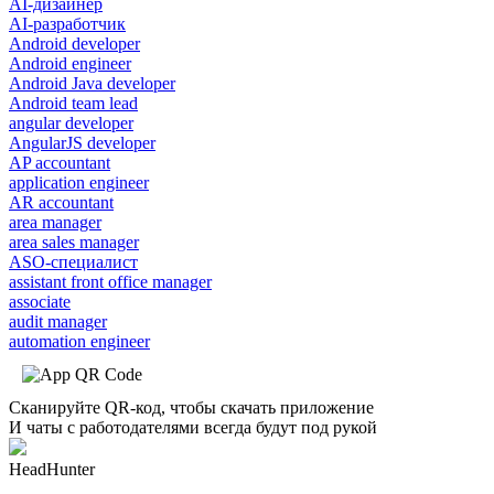
AI-дизайнер
AI-разработчик
Android developer
Android engineer
Android Java developer
Android team lead
angular developer
AngularJS developer
AP accountant
application engineer
AR accountant
area manager
area sales manager
ASO-специалист
assistant front office manager
associate
audit manager
automation engineer
Сканируйте QR-код, чтобы скачать приложение
И чаты с работодателями всегда будут под рукой
HeadHunter