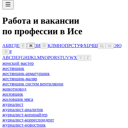
Работа и вакансии
по профессии в Исе
А
Б
В
Г
Д
Е
З
И
К
Л
М
Н
О
П
Р
С
Т
У
Ф
Х
Ц
Ч
Ш
Э
Ю
Ё
Ж
Й
Щ
Ы
#
Я
A
B
C
D
E
F
G
H
I
J
K
L
M
N
O
P
Q
R
S
T
U
V
W
X
Y
Z
женский мастер
жестянщик
жестянщик-арматурщик
жестянщик-маляр
жестянщик систем вентиляции
животновод
жиловщик
жиловщик мяса
журналист
журналист-аналитик
журналист-копирайтер
журналист-корреспондент
журналист-новостник