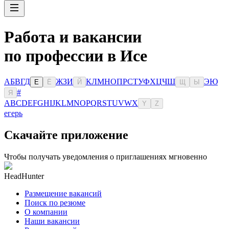
Работа и вакансии
по профессии в Исе
А
Б
В
Г
Д
Ж
З
И
К
Л
М
Н
О
П
Р
С
Т
У
Ф
Х
Ц
Ч
Ш
Э
Ю
Е
Ё
Й
Щ
Ы
#
Я
A
B
C
D
E
F
G
H
I
J
K
L
M
N
O
P
Q
R
S
T
U
V
W
X
Y
Z
егерь
Скачайте приложение
Чтобы получать уведомления о приглашениях мгновенно
HeadHunter
Размещение вакансий
Поиск по резюме
О компании
Наши вакансии