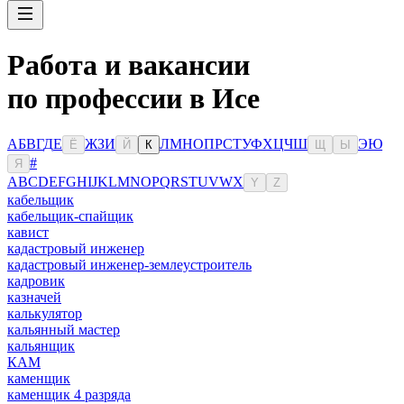
Работа и вакансии
по профессии в Исе
А
Б
В
Г
Д
Е
Ж
З
И
Л
М
Н
О
П
Р
С
Т
У
Ф
Х
Ц
Ч
Ш
Э
Ю
Ё
Й
К
Щ
Ы
#
Я
A
B
C
D
E
F
G
H
I
J
K
L
M
N
O
P
Q
R
S
T
U
V
W
X
Y
Z
кабельщик
кабельщик-спайщик
кавист
кадастровый инженер
кадастровый инженер-землеустроитель
кадровик
казначей
калькулятор
кальянный мастер
кальянщик
КАМ
каменщик
каменщик 4 разряда