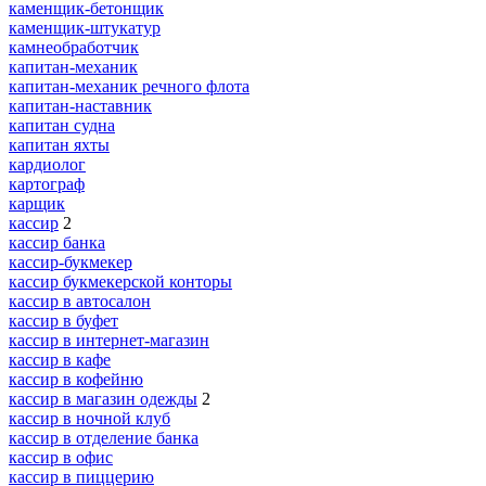
каменщик-бетонщик
каменщик-штукатур
камнеобработчик
капитан-механик
капитан-механик речного флота
капитан-наставник
капитан судна
капитан яхты
кардиолог
картограф
карщик
кассир
2
кассир банка
кассир-букмекер
кассир букмекерской конторы
кассир в автосалон
кассир в буфет
кассир в интернет-магазин
кассир в кафе
кассир в кофейню
кассир в магазин одежды
2
кассир в ночной клуб
кассир в отделение банка
кассир в офис
кассир в пиццерию