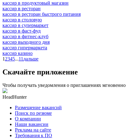
кассир в продуктовый магазин
кассир в ресторан
кассир в ресторан быстрого питания
кассир в столовую
кассир в супермаркет
кассир в фаст-фуд
кассир в фитнес-клуб
кассир выходного дня
кассир гипермаркета
кассир казино
1
2
3
4
5
...
11
дальше
Скачайте приложение
Чтобы получать уведомления о приглашениях мгновенно
HeadHunter
Размещение вакансий
Поиск по резюме
О компании
Наши вакансии
Реклама на сайте
Требования к ПО